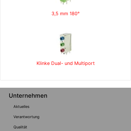
3,5 mm 180°
Klinke Dual- und Multiport
Unternehmen
Aktuelles
Verantwortung
Qualität