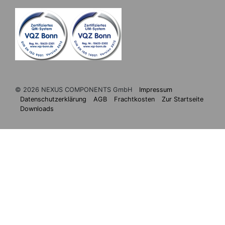
© 2026 NEXUS COMPONENTS GmbH
Impressum
Datenschutzerklärung
AGB
Frachtkosten
Zur Startseite
Downloads