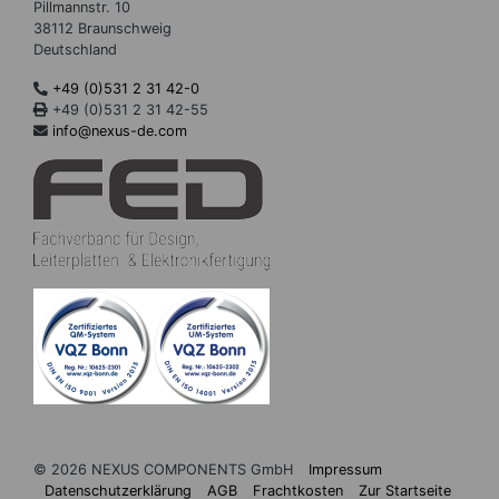
Pillmannstr. 10
38112 Braunschweig
Deutschland
+49 (0)531 2 31 42-0
+49 (0)531 2 31 42-55
info@nexus-de.com
© 2026 NEXUS COMPONENTS GmbH
Impressum
Datenschutzerklärung
AGB
Frachtkosten
Zur Startseite