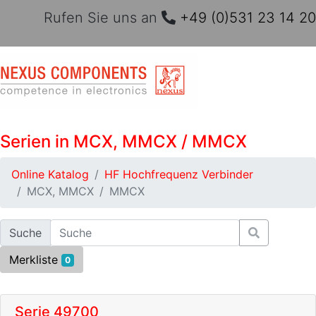
Rufen Sie uns an
+49 (0)531 23 14 20
Serien in MCX, MMCX / MMCX
Online Katalog
HF Hochfrequenz Verbinder
MCX, MMCX
MMCX
Suche
Merkliste
0
Serie 49700