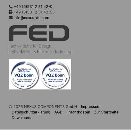
+49 (0)531 2 31 42-0
+49 (0)531 2 31 42-55
info@nexus-de.com
© 2026 NEXUS COMPONENTS GmbH
Impressum
Datenschutzerklärung
AGB
Frachtkosten
Zur Startseite
Downloads