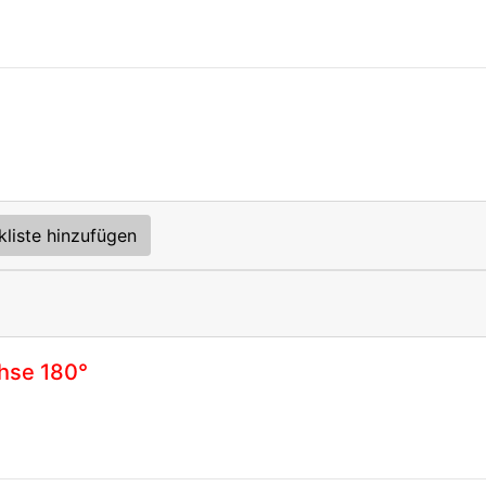
kliste hinzufügen
hse 180°