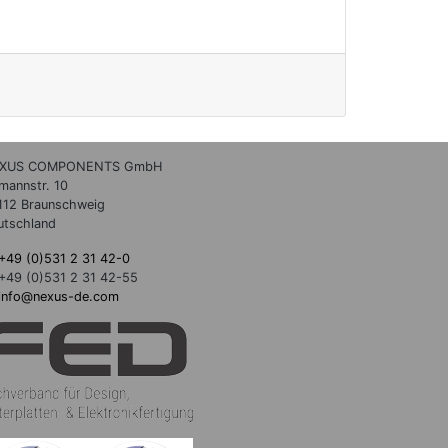
XUS COMPONENTS GmbH
lmannstr. 10
112 Braunschweig
utschland
+49 (0)531 2 31 42-0
+49 (0)531 2 31 42-55
info@nexus-de.com