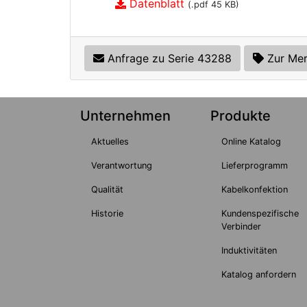
Datenblatt
(.pdf 45 KB)
Anfrage zu Serie 43288
Zur Mer
Unternehmen
Produkte
Aktuelles
Online Katalog
Verantwortung
Lieferprogramm
Qualität
Kabelkonfektion
Historie
Kundenspezifische
Verbinder
Induktivitäten
Katalog anfordern