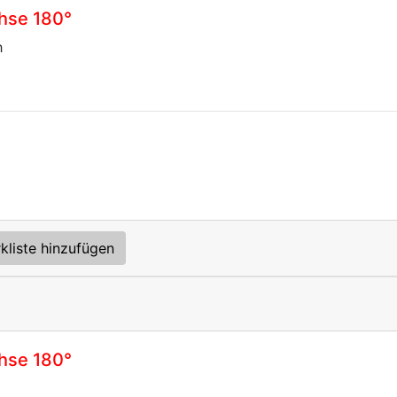
hse 180°
h
kliste hinzufügen
hse 180°