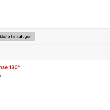
kliste hinzufügen
hse 180°
h