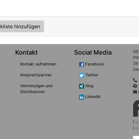
kliste hinzufügen
Kontakt
Social Media
NE
Pil
38
Kontakt aufnehmen
Facebook
De
Ansprechpartner
Twitter
Vertretungen und
Xing
Distributoren
LinkedIn