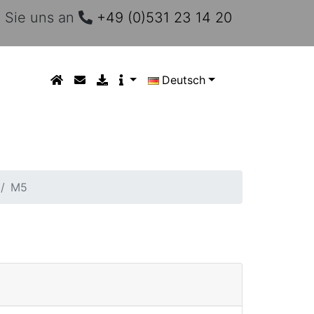
 Sie uns an
+49 (0)531 23 14 20
Deutsch
M5