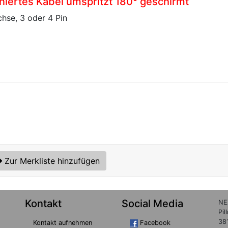
niertes Kabel umspritzt 180° geschirmt
hse, 3 oder 4 Pin
Zur Merkliste hinzufügen
Kontakt
Social Media
NE
Pil
38
Kontakt aufnehmen
Facebook