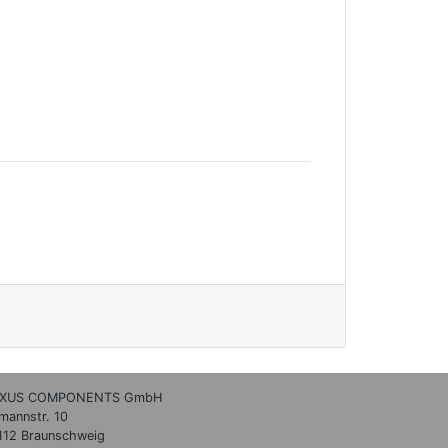
XUS COMPONENTS GmbH
lmannstr. 10
112 Braunschweig