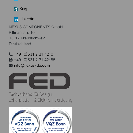
Xing
LinkedIn
NEXUS COMPONENTS GmbH
Pillmannstr. 10
38112 Braunschweig
Deutschland
+49 (0)531 2 31 42-0
+49 (0)531 2 31 42-55
info@nexus-de.com