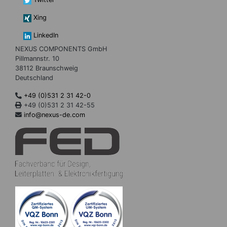
Xing
LinkedIn
NEXUS COMPONENTS GmbH
Pillmannstr. 10
38112 Braunschweig
Deutschland
+49 (0)531 2 31 42-0
+49 (0)531 2 31 42-55
info@nexus-de.com