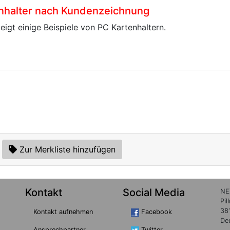
nhalter nach Kundenzeichnung
eigt einige Beispiele von PC Kartenhaltern.
Zur Merkliste hinzufügen
Kontakt
Social Media
NE
Pil
38
Kontakt aufnehmen
Facebook
De
Ansprechpartner
Twitter