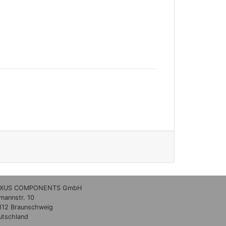
XUS COMPONENTS GmbH
lmannstr. 10
112 Braunschweig
utschland