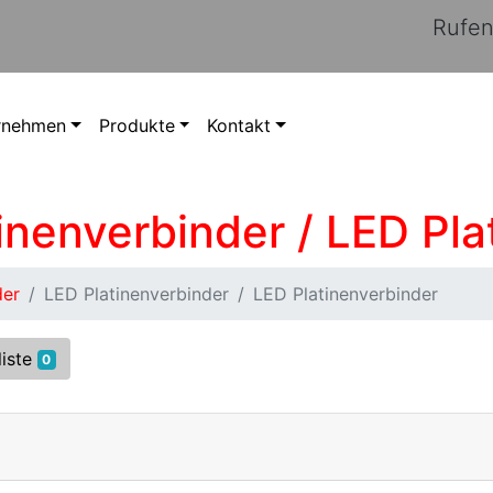
Rufen
rnehmen
Produkte
Kontakt
tinenverbinder / LED Pl
der
LED Platinenverbinder
LED Platinenverbinder
liste
0