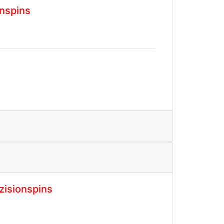
onspins
zisionspins