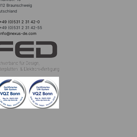
112 Braunschweig
utschland
+49 (0)531 2 31 42-0
+49 (0)531 2 31 42-55
info@nexus-de.com