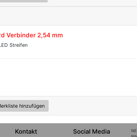
rd Verbinder 2,54 mm
 LED Streifen
erkliste hinzufügen
Kontakt
Social Media
NE
Pil