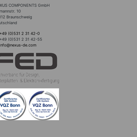
XUS COMPONENTS GmbH
lmannstr. 10
112 Braunschweig
utschland
+49 (0)531 2 31 42-0
+49 (0)531 2 31 42-55
info@nexus-de.com