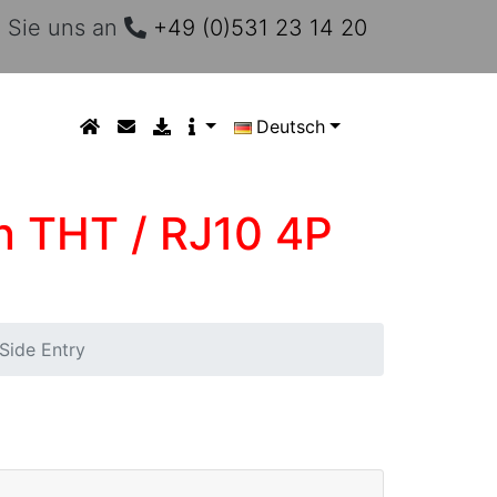
 Sie uns an
+49 (0)531 23 14 20
Deutsch
n THT / RJ10 4P
Side Entry