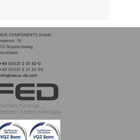
XUS COMPONENTS GmbH
lmannstr. 10
112 Braunschweig
utschland
+49 (0)531 2 31 42-0
+49 (0)531 2 31 42-55
info@nexus-de.com