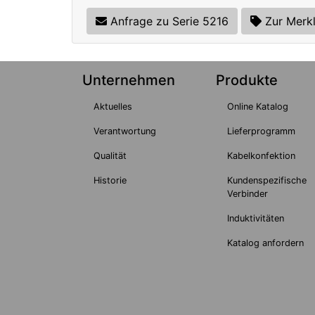
Anfrage zu Serie 5216
Zur Merkl
Unternehmen
Produkte
Aktuelles
Online Katalog
Verantwortung
Lieferprogramm
Qualität
Kabelkonfektion
Historie
Kundenspezifische
Verbinder
Induktivitäten
Katalog anfordern