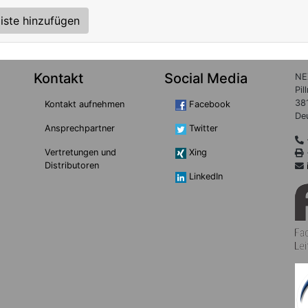
iste hinzufügen
Kontakt
Social Media
NE
Pil
38
Kontakt aufnehmen
Facebook
De
Ansprechpartner
Twitter
Vertretungen und
Xing
Distributoren
LinkedIn