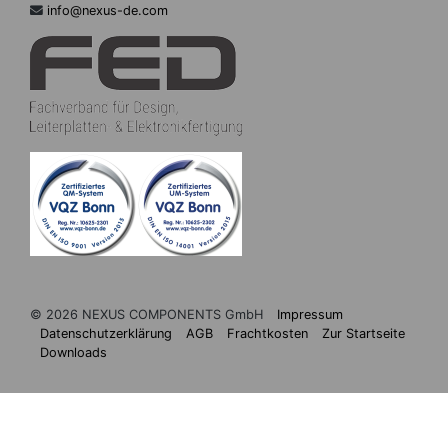
info@nexus-de.com
© 2026 NEXUS COMPONENTS GmbH
Impressum
Datenschutzerklärung
AGB
Frachtkosten
Zur Startseite
Downloads