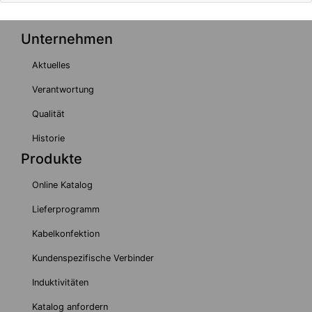
Unternehmen
Aktuelles
Verantwortung
Qualität
Historie
Produkte
Online Katalog
Lieferprogramm
Kabelkonfektion
Kundenspezifische Verbinder
Induktivitäten
Katalog anfordern