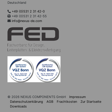
Deutschland
+49 (0)531 2 31 42-0
+49 (0)531 2 31 42-55
info@nexus-de.com
© 2026 NEXUS COMPONENTS GmbH
Impressum
Datenschutzerklärung
AGB
Frachtkosten
Zur Startseite
Downloads