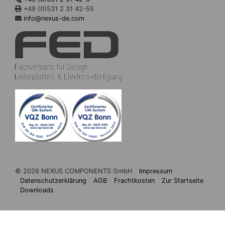
+49 (0)531 2 31 42-55
info@nexus-de.com
© 2026 NEXUS COMPONENTS GmbH
Impressum
Datenschutzerklärung
AGB
Frachtkosten
Zur Startseite
Downloads