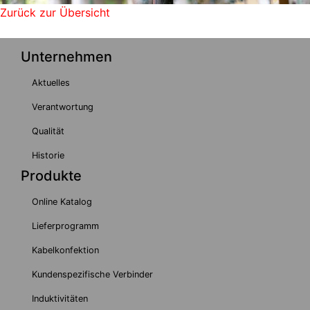
Zurück zur Übersicht
Unternehmen
Aktuelles
Verantwortung
Qualität
Historie
Produkte
Online Katalog
Lieferprogramm
Kabelkonfektion
Kundenspezifische Verbinder
Induktivitäten